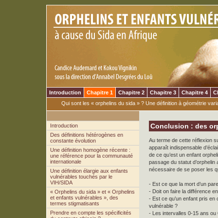
Introduction
Chapitre 1
Chapitre 2
Chapitre 3
Chapitre 4
C
Qui sont les « orphelins du sida » ? Une définition à géométrie vari
Conclusion : des or
Introduction
Des définitions hétérogènes en
Au terme de cette réflexion su
constante évolution
apparaît indispensable d’éclair
Une définition homogène récente :
de ce qu’est un enfant orphel
une référence pour la communauté
internationale
passage du statut d’orphelin 
nécessaire de se poser les q
Une définition élargie aux enfants
vulnérables touchés par le
VIH/SIDA
- Est ce que la mort d’un par
- Doit on faire la différence 
« Orphelins du sida » et « Orphelins
et enfants vulnérables », des
- Est ce qu’un enfant pris en
termes stigmatisants
vulnérable ?
Prendre en compte les spécificités
- Les intervalles 0-15 ans ou 