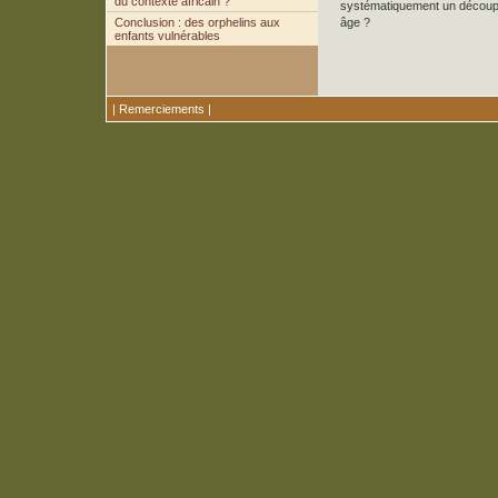
du contexte africain ?
systématiquement un découpag
Conclusion : des orphelins aux
âge ?
enfants vulnérables
|
Remerciements
|