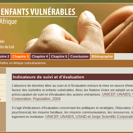
itre 2
Chapitre 3
Chapitre 4
Chapitre 5
Conclusion
Bibliographie
phelins en Afrique subsaharienne
Indicateurs de suivi et d’évaluation
L’absence de données liées au suivi et à l’évaluation entrave la mise en œuvre d’inte
faveur des orphelins et enfants vulnérables. Ainsi, les Nations Unies ont adopté un
UNICEF, UNAIDS, U
préoccupation de suivi et d’évaluation des actions entreprises.
Corporation. Population, 2004
n
Il s’agit d’indicateurs d’évaluation concernant les politiques et stratégies, l’éducation, l
psychosocial, les moyens familiaux, les moyens communautaires, les ressources, la 
UNICEF, UNAIDS, USAID et Jorge Scientific Corporati
logement en institution.