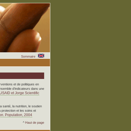
Sommaire
rventions et de politiques en
 ensemble d’indicateurs dans une
SAID et Jorge Scientific
a santé, la nutrition, le soutien
protection et les soins et
on. Population, 2004
^
Haut de page