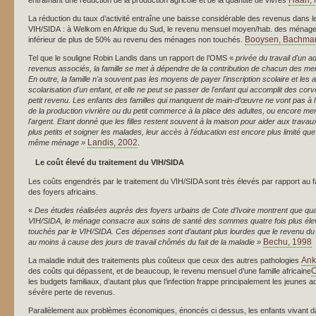
Haan, 
entraînant une réduction de la production agricole et de la quantité de vivres
La réduction du taux d’activité entraîne une baisse considérable des revenus dans le
VIH/SIDA : à Welkom en Afrique du Sud, le revenu mensuel moyen/hab. des ménages 
Booysen, Bachma
inférieur de plus de 50% au revenu des ménages non touchés.
Tel que le souligne Robin Landis dans un rapport de l’OMS «
privée du travail d'un 
revenus associés, la famille se met à dépendre de la contribution de chacun des 
En outre, la famille n'a souvent pas les moyens de payer l'inscription scolaire et les a
scolarisation d'un enfant, et elle ne peut se passer de l'enfant qui accomplit des c
petit revenu.
Les enfants des familles qui manquent de main-d’œuvre ne vont pas à l'
de la production vivrière ou du petit commerce à la place des adultes, ou encore men
l'argent. Etant donné que les filles restent souvent à la maison pour aider aux trav
plus petits et soigner les malades, leur accès à l'éducation est encore plus limité qu
Landis, 2002
même ménage »
.
Le coût élevé du traitement du VIH/SIDA
Les coûts engendrés par le traitement du VIH/SIDA sont très élevés par rapport au fa
des foyers africains.
«
Des études réalisées auprès des foyers urbains de Cote d’Ivoire montrent que qua
VIH/SIDA, le ménage consacre aux soins de santé des sommes quatre fois plus él
touchés par le VIH/SIDA. Ces dépenses sont d’autant plus lourdes que le revenu du 
Bechu, 1998
au moins à cause des jours de travail chômés du fait de la maladie »
Ank
La maladie induit des traitements plus coûteux que ceux des autres pathologies
C
des coûts qui dépassent, et de beaucoup, le revenu mensuel d’une famille africaine
les budgets familiaux, d’autant plus que l’infection frappe principalement les jeunes adu
sévère perte de revenus.
Parallèlement aux problèmes économiques, énoncés ci dessus, les enfants vivant dan