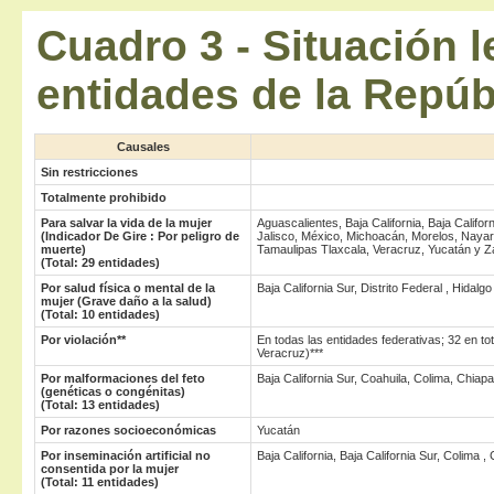
Cuadro 3
-
Situación l
entidades de la Repúb
Causales
Sin restricciones
Totalmente prohibido
Para salvar la vida de la mujer
Aguascalientes, Baja California, Baja Califo
(Indicador De Gire : Por peligro de
Jalisco, México, Michoacán, Morelos, Nayar
muerte)
Tamaulipas Tlaxcala, Veracruz, Yucatán y 
(Total: 29 entidades)
Por salud física o mental de la
Baja California Sur, Distrito Federal , Hida
mujer (Grave daño a la salud)
(Total: 10 entidades)
Por violación**
En todas las entidades federativas; 32 en to
Veracruz)***
Por malformaciones del feto
Baja California Sur, Coahuila, Colima, Chia
(genéticas o congénitas)
(Total: 13 entidades)
Por razones socioeconómicas
Yucatán
Por inseminación artificial no
Baja California, Baja California Sur, Colima
consentida por la mujer
(Total: 11 entidades)