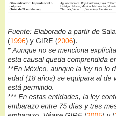
Otro indicador : Imprudencial o
Aguascalientes, Baja California, Baja Calif
culposo
Hidalgo, Jalisco, México, Michoacán, Morelo
(Total de 29 entidades)
Tlaxcala, Veracruz, Yucatán y Zacatecas
Fuente: Elaborado a partir de
Sala
(
1996
) y GIRE (
2006
).
* Aunque no se menciona explícita
esta causal queda comprendida en 
**En México, aunque la ley no lo d
edad (18 años) se equipara al de v
está permitido.
*** En estas entidades, la ley cont
embarazo entre 75 días y tres mese
embarazo. Véase GIRE
(
2005
)
y
(