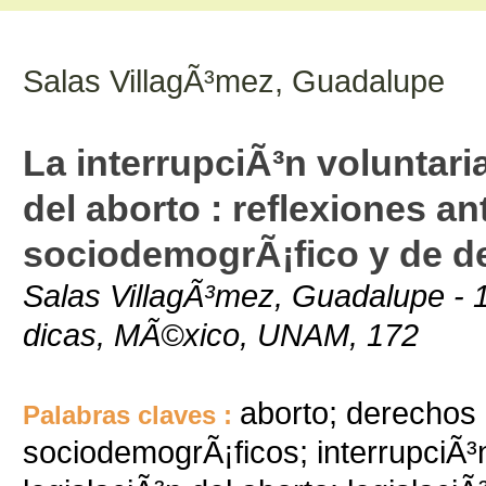
Salas VillagÃ³mez, Guadalupe
La interrupciÃ³n voluntari
del aborto : reflexiones an
sociodemogrÃ¡fico y de d
Salas VillagÃ³mez, Guadalupe - 1
dicas, MÃ©xico, UNAM, 172
aborto; derechos 
Palabras claves :
sociodemogrÃ¡ficos; interrupciÃ³n