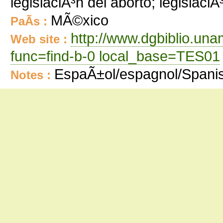
legislaciÃ³n del aborto; legislaciÃ
MÃ©xico
PaÃ­s :
http://www.dgbiblio.un
Web site :
func=find-b-0 local_base=TES01
EspaÃ±ol/espagnol/Spani
Notes :