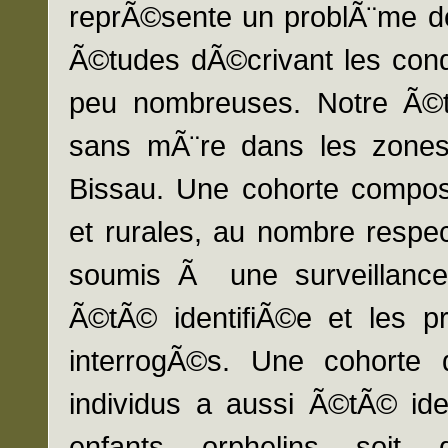
reprÃ©sente un problÃ¨me de 
Ã©tudes dÃ©crivant les cond
peu nombreuses. Notre Ã©t
sans mÃ¨re dans les zones
Bissau. Une cohorte compos
et rurales, au nombre respe
soumis Ã une surveillanc
Ã©tÃ© identifiÃ©e et les 
interrogÃ©s. Une cohorte
individus a aussi Ã©tÃ© ide
enfants orphelins soit