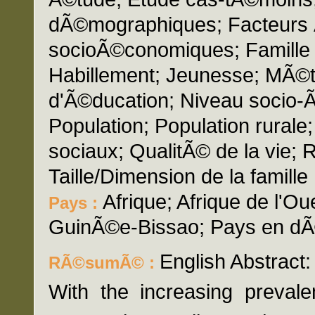
dÃ©mographiques; Facteurs
socioÃ©conomiques; Famille 
Habillement; Jeunesse; MÃ©t
d'Ã©ducation; Niveau socio-Ã
Population; Population rurale
sociaux; QualitÃ© de la vie;
Taille/Dimension de la famille
Afrique; Afrique de l'O
Pays :
GuinÃ©e-Bissao; Pays en d
English Abstract:
RÃ©sumÃ© :
With the increasing prevale