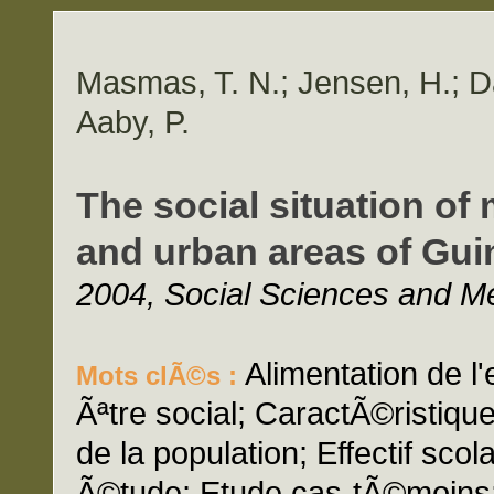
Masmas, T. N.; Jensen, H.; Da
Aaby, P.
The social situation of 
and urban areas of Gui
2004, Social Sciences and Me
Alimentation de l
Mots clÃ©s :
Ãªtre social; CaractÃ©ristique
de la population; Effectif scol
Ã©tude; Etude cas-tÃ©moins