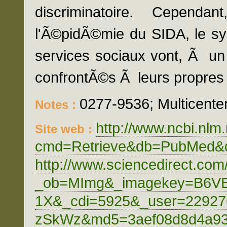
discriminatoire. Cepend
l'Ã©pidÃ©mie du SIDA, le sys
services sociaux vont, Ã un
confrontÃ©s Ã leurs propres l
0277-9536; Multicente
Notes :
http://www.ncbi.nlm.
Site web :
cmd=Retrieve&db=PubMed&do
http://www.sciencedirect.com
_ob=MImg&_imagekey=B6V
1X&_cdi=5925&_user=2292
zSkWz&md5=3aef08d8d4a9327