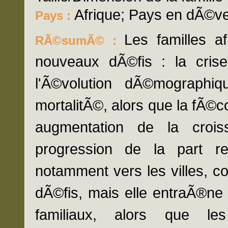
Afrique; Pays en dÃ©v
Pays :
Les familles a
RÃ©sumÃ© :
nouveaux dÃ©fis : la cri
l'Ã©volution dÃ©mographi
mortalitÃ©, alors que la fÃ©
augmentation de la croi
progression de la part re
notamment vers les villes, 
dÃ©fis, mais elle entraÃ®ne
familiaux, alors que les