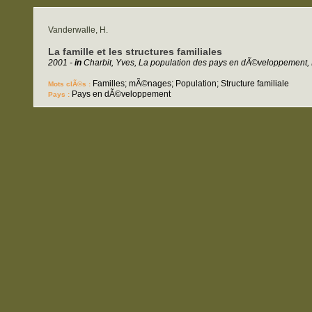
Vanderwalle, H.
La famille et les structures familiales
2001 -
in
Charbit, Yves, La population des pays en dÃ©veloppement, P
Familles; mÃ©nages; Population; Structure familiale
Mots clÃ©s :
Pays en dÃ©veloppement
Pays :