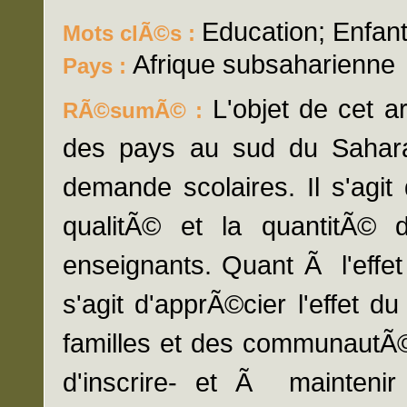
Education; Enfant
Mots clÃ©s :
Afrique subsaharienne
Pays :
L'objet de cet a
RÃ©sumÃ© :
des pays au sud du Sahara, 
demande scolaires. Il s'agit 
qualitÃ© et la quantitÃ© d
enseignants. Quant Ã l'effet
s'agit d'apprÃ©cier l'effet du
familles et des communautÃ©s
d'inscrire- et Ã mainteni