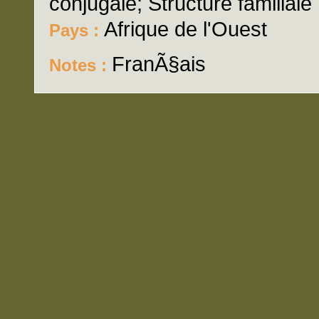
conjugale; Structure familiale
Afrique de l'Ouest
Pays :
FranÃ§ais
Notes :