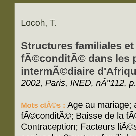
Locoh, T.
Structures familiales e
fÃ©conditÃ© dans les
intermÃ©diaire d'Afriqu
2002, Paris, INED, nÂ°112, p
Age au mariage; a
Mots clÃ©s :
fÃ©conditÃ©; Baisse de la fÃ
Contraception; Facteurs liÃ©