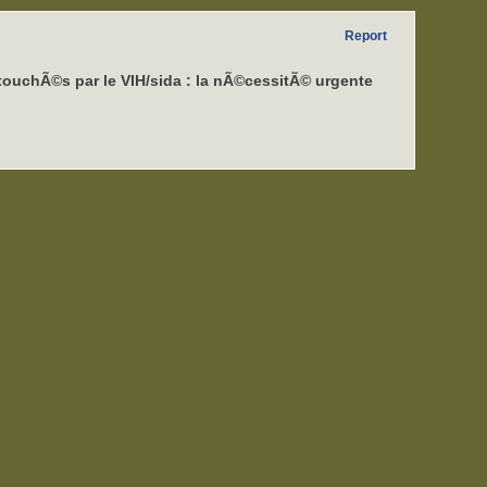
Report
touchÃ©s par le VIH/sida : la nÃ©cessitÃ© urgente