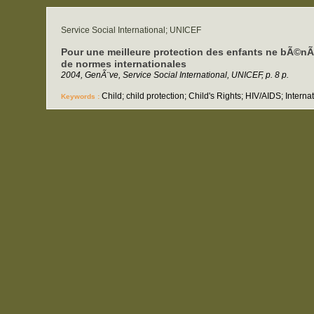
Service Social International; UNICEF
Pour une meilleure protection des enfants ne bÃ©nÃ©
de normes internationales
2004, GenÃ¨ve, Service Social International, UNICEF, p. 8 p.
Child; child protection; Child's Rights; HIV/AIDS; Interna
Keywords :