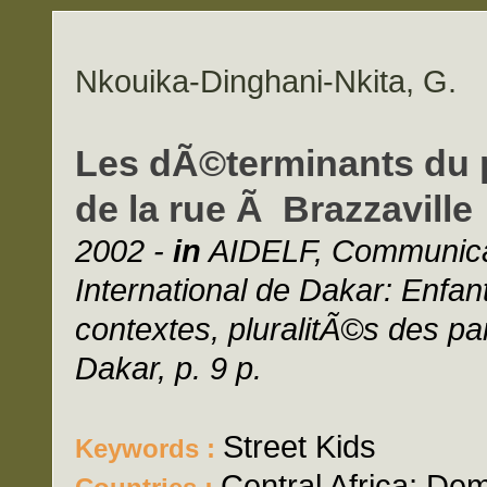
Nkouika-Dinghani-Nkita, G.
Les dÃ©terminants du
de la rue Ã Brazzaville
2002 -
in
AIDELF, Communica
International de Dakar: Enfan
contextes, pluralitÃ©s des 
Dakar, p. 9 p.
Street Kids
Keywords :
Central Africa; De