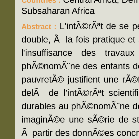
Countries :
Subsaharan Africa
L'intÃ©rÃªt de se p
Abstract :
double, Ã la fois pratique et s
l'insuffisance des travau
phÃ©nomÃ¨ne des enfants de 
pauvretÃ© justifient une rÃ©f
delÃ de l'intÃ©rÃªt scientif
durables au phÃ©nomÃ¨ne des
imaginÃ©e une sÃ©rie de str
Ã partir des donnÃ©es concr