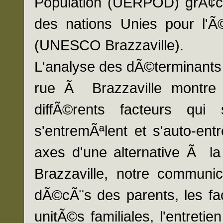
Population (UERPOD) grÃ¢ce 
des nations Unies pour l'Ã©
(UNESCO Brazzaville).
L'analyse des dÃ©terminants
rue Ã Brazzaville montre qu
diffÃ©rents facteurs qui s
s'entremÃªlent et s'auto-ent
axes d'une alternative Ã la
Brazzaville, notre communic
dÃ©cÃ¨s des parents, les fa
unitÃ©s familiales, l'entret