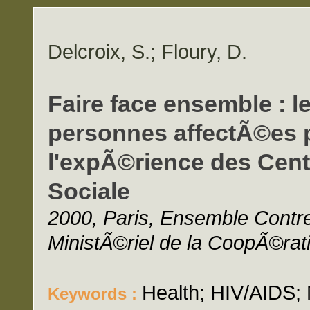
Delcroix, S.; Floury, D.
Faire face ensemble : l
personnes affectÃ©es pa
l'expÃ©rience des Cent
Sociale
2000, Paris, Ensemble Contr
MinistÃ©riel de la CoopÃ©rat
Health; HIV/AIDS; 
Keywords :