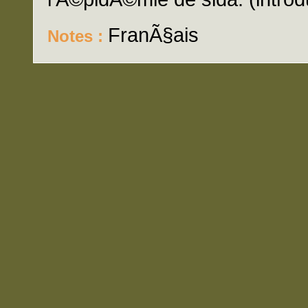
FranÃ§ais
Notes :