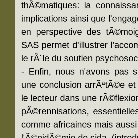
thÃ©matiques: la connaissa
implications ainsi que l'enga
en perspective des tÃ©moig
SAS permet d'illustrer l'acco
le rÃ´le du soutien psychosoci
- Enfin, nous n'avons pas s
une conclusion arrÃªtÃ©e et 
le lecteur dans une rÃ©flexio
pÃ©rennisations, essentielle
comme africaines mais aussi 
l'Ã©pidÃ©mie de sida. (introd