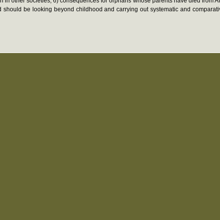
han in other societies; 6) consequences for orphans whose parents have died from AI
 should be looking beyond childhood and carrying out systematic and comparative