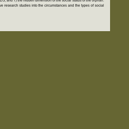
DS; and 7) the hidden dimension of the social status of the orphan.
 research studies into the circumstances and the types of social