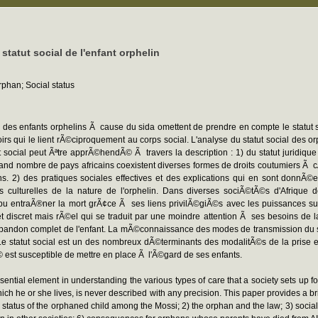
statut social de l'enfant orphelin
Orphan; Social status
des enfants orphelins Ã cause du sida omettent de prendre en compte le statut so
oirs qui le lient rÃ©ciproquement au corps social. L'analyse du statut social des o
ocial peut Ãªtre apprÃ©hendÃ© Ã travers la description : 1) du statut juridique :
 grand nombre de pays africains coexistent diverses formes de droits coutumiers Ã 
ns. 2) des pratiques sociales effectives et des explications qui en sont donnÃ
lturelles de la nature de l'orphelin. Dans diverses sociÃ©tÃ©s d'Afrique de l
 entraÃ®ner la mort grÃ¢ce Ã ses liens privilÃ©giÃ©s avec les puissances supra
ejet discret mais rÃ©el qui se traduit par une moindre attention Ã ses besoins d
n abandon complet de l'enfant. La mÃ©connaissance des modes de transmission du s
ns. Le statut social est un des nombreux dÃ©terminants des modalitÃ©s de la pris
st susceptible de mettre en place Ã l'Ã©gard de ses enfants.
tial element in understanding the various types of care that a society sets up for t
which he or she lives, is never described with any precision. This paper provides a bri
 status of the orphaned child among the Mossi; 2) the orphan and the law; 3) social 