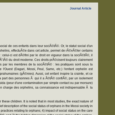
Journal Article
cial de ces enfants dans leur sociÃ©tÃ©. Or, le statut social d'un
rphelins, effectuÃ©e dans cet article, permet de rÃ©vÃ©ler certains
 celui-ci est dÃ©fini par le droit en vigueur dans la sociÃ©tÃ©, il
cÃ´tÃ© du droit moderne. Ces droits prÃ©cisent toujours clairement
©es par les membres de la sociÃ©tÃ© : les pratiques sont sous la
'Ouest (Dagari, Mossi, Peul, Samo, etc.) l'enfant orphelin est
humaines (gÃ©nies). Aussi, cet enfant inspire la crainte, et ce
e la part des personnes Ã qui il a Ã©tÃ© confiÃ©, par un isolement
ida (peur d'une contamination par simple contact ou par morsure)
e en charge des orphelins, sa connaissance est indispensable Ã la
hese children. It is noted that in most studies, the exact nature of
ef description of the social status of orphans in the Mossi society in
practices relating to orphans; 4) impact of social status on the care