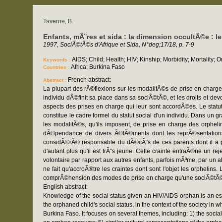
Taverne, B.
Enfants, mÃ¨res et sida : la dimension occultÃ©e : le 
1997, SociÃ©tÃ©s d'Afrique et Sida, N*deg;17/18, p. 7-9
AIDS; Child; Health; HIV; Kinship; Morbidity; Mortality; 
Keywords :
Africa; Burkina Faso
Countries :
French abstract:
Abstract :
La plupart des rÃ©flexions sur les modalitÃ©s de prise en charge 
individu dÃ©finit sa place dans sa sociÃ©tÃ©, et les droits et dev
aspects des prises en charge qui leur sont accordÃ©es. Le statut s
constitue le cadre formel du statut social d'un individu. Dans un
les modalitÃ©s, qu'ils imposent, de prise en charge des orpheli
dÃ©pendance de divers Ã©lÃ©ments dont les reprÃ©sentations cu
considÃ©rÃ© responsable du dÃ©cÃ¨s de ces parents dont il a pu
d'autant plus qu'il est trÃ¨s jeune. Cette crainte entraÃ®ne un r
volontaire par rapport aux autres enfants, parfois mÃªme, par u
ne fait qu'accroÃ®tre les craintes dont sont l'objet les orpheli
comprÃ©hension des modes de prise en charge qu'une sociÃ©tÃ© e
English abstract:
Knowledge of the social status given an HIV/AIDS orphan is an essen
the orphaned child's social status, in the context of the society in 
Burkina Faso. It focuses on several themes, including: 1) the social