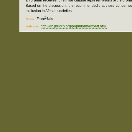
an orphan receives; 5) similar cultural representations of the orp
Based on the discussion, it is recommended that those concerned
exclusion in African societies.
FranÃ§ais
Notes :
http://db.jhuccp.org/popinform/expert.html
Web site :