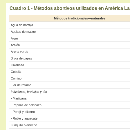
Cuadro 1
- Métodos abortivos utilizados en América La
Métodos tradicionales—naturales
Agua de borraja
Aguitas de matico
Algas
Aralén
Arena verde
Brote de papas
Calabaza
Cebolla
Comino
Flor de retama
Infusiones, brebajes y tés
- Marijuana
- Pepillas de calabaza
- Perejil y cilantro
- Roble y aguacate
Junquillo o arfillerio