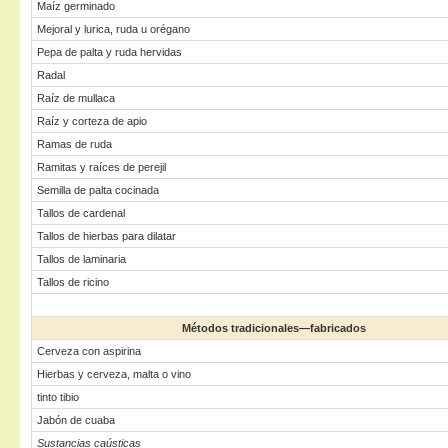
Maíz germinado
Mejoral y lurica, ruda u orégano
Pepa de palta y ruda hervidas
Radal
Raíz de mullaca
Raíz y corteza de apio
Ramas de ruda
Ramitas y raíces de perejil
Semilla de palta cocinada
Tallos de cardenal
Tallos de hierbas para dilatar
Tallos de laminaria
Tallos de ricino
Métodos tradicionales—fabricados
Cerveza con aspirina
Hierbas y cerveza, malta o vino
tinto tibio
Jabón de cuaba
Sustancias caústicas