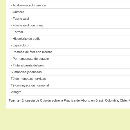
- Ácidos—acetilo, silícico
- Alumbre
- Fuerte azul
- Fuerte azul con orina
- Formol
- Hipoclorito de sodio
- Lejía (cloro)
- Pastillas de éter con hierbas
- Permanganato de potasio
- Tintura barata del pelo
Sustancias jabonosas
Té de monedas hervidas
Té con inyección hormonal
Vinagre
Fuente:
Encuesta de Opinión sobre la Práctica del Aborto en Brasil, Colombia, Chile, 