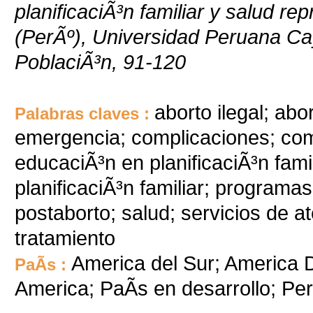
planificaciÃ³n familiar y salud r
(PerÃº), Universidad Peruana Cay
PoblaciÃ³n, 91-120
aborto ilegal; ab
Palabras claves :
emergencia; complicaciones; com
educaciÃ³n en planificaciÃ³n famil
planificaciÃ³n familiar; programas
postaborto; salud; servicios de at
tratamiento
America del Sur; America D
PaÃ­s :
America; PaÃ­s en desarrollo; P