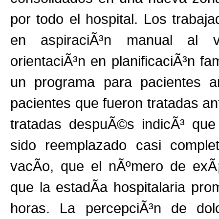
por todo el hospital. Los trabaj
en aspiraciÃ³n manual al va
orientaciÃ³n en planificaciÃ³n fa
un programa para pacientes a
pacientes que fueron tratadas an
tratadas despuÃ©s indicÃ³ que 
sido reemplazado casi complet
vacÃ­o, que el nÃºmero de exÃ
que la estadÃ­a hospitalaria pr
horas. La percepciÃ³n de dol