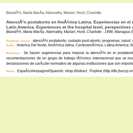
BlandÃ³n, Marta MarÃ­a; Abernathy, Marian; Hord, Charlotte
AtenciÃ³n postaborto en AmÃ©rica Latina. Experiencias en el ni
Latin America. Experiences at the hospital level, perspectives 
BlandÃ³n, Marta MarÃ­a; Abernathy, Marian; Hord, Charlotte - 1998, Managua (Ni
atenciÃ³n postaborto; cuidado post-aborto; programas; salud; se
Palabras claves :
America Del Norte; AmÃ©rica latina; CentroamÃ©rica; Latina America; N
PaÃ­s :
Se hacen sugerencias para mejorar la atenciÃ³n en el postaborto 
Resumen :
recomendaciones de un grupo de trabajo tÃ©cnico internacional que se reu
declaraciones de carÃ¡cter normativo de algunas instituciones que son impor
EspaÃ±ol/espagnol/Spanish, nbsp;Abstract : Popline (http://db.jhuccp.o
Notes :