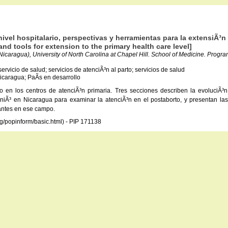
vel hospitalario, perspectivas y herramientas para la extensiÃ³n 
and tools for extension to the primary health care level]
caragua), University of North Carolina at Chapel Hill. School of Medicine. Program
rvicio de salud; servicios de atenciÃ³n al parto; servicios de salud
icaragua; PaÃ­s en desarrollo
en los centros de atenciÃ³n primaria. Tres secciones describen la evoluciÃ³n d
niÃ³ en Nicaragua para examinar la atenciÃ³n en el postaborto, y presentan l
tantes en ese campo.
rg/popinform/basic.html) - PIP 171138