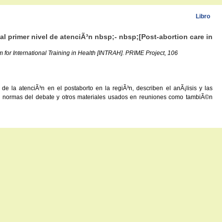
Libro
al primer nivel de atenciÃ³n nbsp;- nbsp;[Post-abortion care in
 for International Training in Health [INTRAH]. PRIME Project, 106
e la atenciÃ³n en el postaborto en la regiÃ³n, describen el anÃ¡lisis y las
as normas del debate y otros materiales usados en reuniones como tambiÃ©n