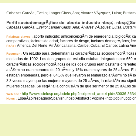
Cabezas GarcÃ­a, Evelio; Langer Glass, Ana; Ãlvarez VÃ¡zquez, Luisa; Bustama
Perfil sociodemogrÃ¡fico del aborto inducido nbsp;- nbsp;[So
Cabezas GarcÃ­a, Evelio; Langer Glass, Ana; Ãlvarez VÃ¡zquez, Luisa; Bustama
aborto inducido; anticoncepciÃ³n de emergencia; biologÃ­a; car
Palabras claves :
comparativos; factores de edad; factores de riesgo; factores demogrÃ¡ficos; fe
America Del Norte; AmÃ©rica latina; Caribe; Cuba; El Caribe; Latina Ame
PaÃ­s :
Un estudio para determinar las caracterÃ­sticas sociodemogrÃ¡ficas
Resumen :
mediados de 1992. Los dos grupos de estudio estaban integrados por 659 m
caracterÃ­sticas sociodemogrÃ¡ficas de los dos grupos eran bastante diferen
a tÃ©rmino eran menores de 20 aÃ±os y 15% eran mayores de 25 aÃ±os. El 56
estaban empleadas, pero el 64,5% que llevaron el embarazo a tÃ©rmino sÃ­ lo
3,3 veces mayor que las mujeres mayores de 25 aÃ±os; la relaciÃ³n era signifi
mujeres casadas. Se llegÃ³ a la conclusiÃ³n de que ser menor de 25 aÃ±os de e
http://www.scielosp.org/scielo.php?script=sci_arttext pid=S0036-3
Web site :
EspaÃ±ol/espagnol/Spanish, nbsp;Abstract : Popline (http://db.jhuccp.o
Notes :