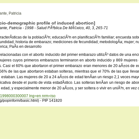
nte, Patricia
cio-demographic profile of induced abortion]
nte, Patricia - 1998 - Salud PÃºblica De MÃ©xico, 40, 3, 265-71
acterÃ­sticas de la poblaciÃ³n; educaciÃ³n en planificaciÃ³n familiar; encuesta sob
cundidad; historia de embarazo; mediciones de fecundidad; metodologÃ­a; mujer; nup
rica; PaÃ­s en desarrollo
 relacionadas con el aborto inducido del primer embarazo utilizÃ³ datos de una en
ujeres cuyos primeros embarazos terminaron en aborto inducido y 869 mujeres 
tes. Casi el 60% que abortaron el primer embarazo eran menores de 20 aÃ±os de e
% de las que abortaron estaban solteras, mientras que el 70% de las que lleva
 estaban. Las mujeres de 20 a 24 aÃ±os de edad tenÃ­an un riesgo 2,1 veces mayo
cativa desde el punto de vista estadÃ­stico. Las solteras tenÃ­an un riesgo de ab
dad, y especialmente menor de 20 aÃ±os, y ser soltera o vivir en uniÃ³n, en vez d
6341998000300007 lng=en nrm=iso
rg/popinform/basic.html) - PIP 141820