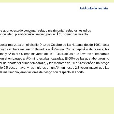
ArtÃ­culo de revista
re aborto; estado conyugal; estado matrimonial; estudios; estudios
cialidad; planificaciÃ³n familiar; poblaciÃ³n; primer nacimiento
cuesta realizada en el distrito Diez de Octubre de La Habana, desde 1991 hasta
cuyos embarazos fueron llevados a tÃ©rmino. Con excepciÃ³n de la raza, las
dad y sÃ³lo el 6% eran mayores de 25. El 44% de las que llevaron el embarazo
ron el embarazo a tÃ©rmino estaban casadas. El 60% de las que abortaron no
r de abortar el primer embarazo, y las menores de 20 aÃ±os tenÃ­an un riesgo
orto 9,5 veces mayor y las mujeres en uniÃ³n un riesgo 2,3 veces mayor que las
e matrimonio, eran factores de riesgo con respecto al aborto.