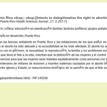
to Rico nbsp;- nbsp;[Intents to delegitimatize the right to aborti
- Puerto Rico Health Sciences Journal., 17, 3, 257-71
crÃ­tica; educaciÃ³n en planificaciÃ³n familiar; factores polÃ­ticos; grupos antiabo
aÃ­s en desarrollo; Puerto Rico
las fuerzas antiaborto en Puerto Rico y las refutaciones de los que estÃ¡n en 
o al aborto ha sido atacado y su accesibilidad se ha visto afectada. El aborto ha
os con el gÃ©nero, la sexualidad, la reproducciÃ³n, la familia y los problemas so
ue tiene el feto a la vida, mientras que la definiciÃ³n de las mujeres y el contr
esencial para que las mujeres sean tratadas equitativamente como personas con 
entenares de millares de lesiones y muertes maternas causadas por el aborto ilÃ
entre Iglesia y Estado, el reduccionismo biolÃ³gico de la opiniÃ³n de que el feto
rg/popinform/basic.html) - PIP 145536