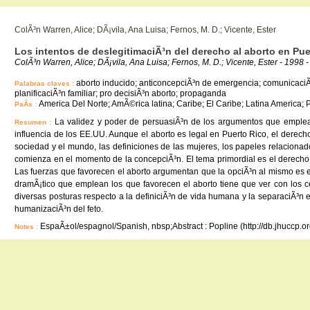
ColÃ³n Warren, Alice; DÃ¡vila, Ana Luisa; Fernos, M. D.; Vicente, Ester
Los intentos de deslegitimaciÃ³n del derecho al aborto en Puer
ColÃ³n Warren, Alice; DÃ¡vila, Ana Luisa; Fernos, M. D.; Vicente, Ester - 1998 
aborto inducido; anticoncepciÃ³n de emergencia; comunicaciÃ³n; 
Palabras claves :
planificaciÃ³n familiar; pro decisiÃ³n aborto; propaganda
America Del Norte; AmÃ©rica latina; Caribe; El Caribe; Latina America; P
PaÃ­s :
La validez y poder de persuasiÃ³n de los argumentos que emplean 
Resumen :
influencia de los EE.UU. Aunque el aborto es legal en Puerto Rico, el derech
sociedad y el mundo, las definiciones de las mujeres, los papeles relacionad
comienza en el momento de la concepciÃ³n. El tema primordial es el derecho q
Las fuerzas que favorecen el aborto argumentan que la opciÃ³n al mismo es 
dramÃ¡tico que emplean los que favorecen el aborto tiene que ver con los c
diversas posturas respecto a la definiciÃ³n de vida humana y la separaciÃ³n 
humanizaciÃ³n del feto.
EspaÃ±ol/espagnol/Spanish, nbsp;Abstract : Popline (http://db.jhuccp.o
Notes :