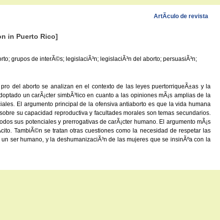
ArtÃ­culo de revista
on in Puerto Rico]
rto; grupos de interÃ©s; legislaciÃ³n; legislaciÃ³n del aborto; persuasiÃ³n;
pro del aborto se analizan en el contexto de las leyes puertorriqueÃ±as y la
 adoptado un carÃ¡cter simbÃ³lico en cuanto a las opiniones mÃ¡s amplias de la
ciales. El argumento principal de la ofensiva antiaborto es que la vida humana
ol sobre su capacidad reproductiva y facultades morales son temas secundarios.
todos sus potenciales y prerrogativas de carÃ¡cter humano. El argumento mÃ¡s
­cito. TambiÃ©n se tratan otras cuestiones como la necesidad de respetar las
 es un ser humano, y la deshumanizaciÃ³n de las mujeres que se insinÃºa con la