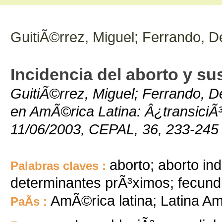
GuitiÃ©rrez, Miguel; Ferrando, De
Incidencia del aborto y su
GuitiÃ©rrez, Miguel; Ferrando, De
en AmÃ©rica Latina: Â¿transiciÃ³n
11/06/2003, CEPAL, 36, 233-245
aborto; aborto in
Palabras claves :
determinantes prÃ³ximos; fecund
AmÃ©rica latina; Latina Am
PaÃ­s :