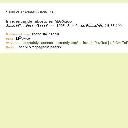
Salas VillagÃ³mez, Guadalupe
Incidencia del aborto en MÃ©xico
Salas VillagÃ³mez, Guadalupe - 1998 - Papeles de PoblaciÃ³n, 16, 83-100
aborto; incidencia
Palabras claves :
MÃ©xico
PaÃ­s :
http://redalyc.uaemex.mx/redalyc/src/inicio/HomRevRed.jsp?iCveEn
Web site :
EspaÃ±ol/espagnol/Spanish
Notes :