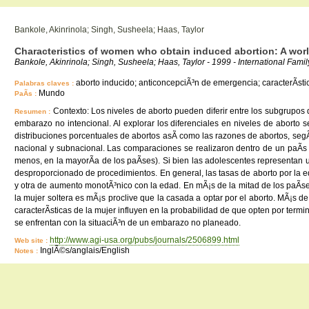
Bankole, Akinrinola; Singh, Susheela; Haas, Taylor
Characteristics of women who obtain induced abortion: A wor
Bankole, Akinrinola; Singh, Susheela; Haas, Taylor - 1999 - International Fami
aborto inducido; anticoncepciÃ³n de emergencia; caracterÃ­stic
Palabras claves :
Mundo
PaÃ­s :
Contexto: Los niveles de aborto pueden diferir entre los subgrupos
Resumen :
embarazo no intencional. Al explorar los diferenciales en niveles de aborto s
distribuciones porcentuales de abortos asÃ­ como las razones de abortos, segÃºn 
nacional y subnacional. Las comparaciones se realizaron dentro de un paÃ­s
menos, en la mayorÃ­a de los paÃ­ses). Si bien las adolescentes representa
desproporcionado de procedimientos. En general, las tasas de aborto por la 
y otra de aumento monotÃ³nico con la edad. En mÃ¡s de la mitad de los paÃ­s
la mujer soltera es mÃ¡s proclive que la casada a optar por el aborto. MÃ¡s d
caracterÃ­sticas de la mujer influyen en la probabilidad de que opten por t
se enfrentan con la situaciÃ³n de un embarazo no planeado.
http://www.agi-usa.org/pubs/journals/2506899.html
Web site :
InglÃ©s/anglais/English
Notes :