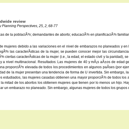
ldwide review
ly Planning Perspectives, 25, 2, 68-77
as de la poblaciÃ³n; demandantes de aborto; educaciÃ³n en planificaciÃ³n familiar; 
 de mujeres debido a las variaciones en el nivel de embarazos no planeados y en 
egÃºn las caracterÃ­sticas de la mujer, se pueden conocer mejor las circunstancia
ciertas caracterÃ­sticas de la mujer (i.e., la edad, el estado civil y la paridad), s
 y a nivel multinacional. Resultados: Las mujeres de 40 y mÃ¡s aÃ±os de edad g
n una proporciÃ³n elevada de todos los procedimientos en algunos paÃ­ses (por 
edad de la mujer presentan una tendencia de forma de U invertida. Sin embargo, l
es estudiados, las mujeres casadas obtienen una mayor proporciÃ³n de todos los 
e la mitad de los abortos los obtienen mujeres que tienen por lo menos un hijo. Ha
erminar un embarazo no planeado. Sin embargo, algunas mujeres de todos los grupo