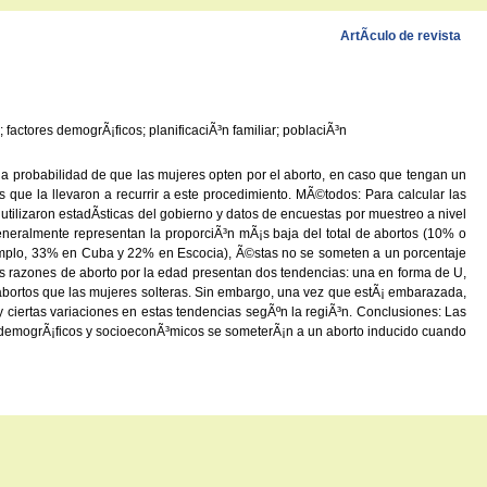
ArtÃ­culo de revista
factores demogrÃ¡ficos; planificaciÃ³n familiar; poblaciÃ³n
la probabilidad de que las mujeres opten por el aborto, en caso que tengan un
s que la llevaron a recurrir a este procedimiento. MÃ©todos: Para calcular las
e utilizaron estadÃ­sticas del gobierno y datos de encuestas por muestreo a nivel
eneralmente representan la proporciÃ³n mÃ¡s baja del total de abortos (10% o
ejemplo, 33% en Cuba y 22% en Escocia), Ã©stas no se someten a un porcentaje
as razones de aborto por la edad presentan dos tendencias: una en forma de U,
abortos que las mujeres solteras. Sin embargo, una vez que estÃ¡ embarazada,
y ciertas variaciones en estas tendencias segÃºn la regiÃ³n. Conclusiones: Las
s demogrÃ¡ficos y socioeconÃ³micos se someterÃ¡n a un aborto inducido cuando