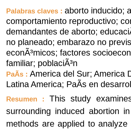
aborto inducido; 
Palabras claves :
comportamiento reproductivo; com
demandantes de aborto; educaciÃ³
no planeado; embarazo no previst
econÃ³micos; factores socioeconÃ
familiar; poblaciÃ³n
America del Sur; America D
PaÃ­s :
Latina America; PaÃ­s en desarr
This study examines
Resumen :
surrounding induced abortion in
methods are applied to analyz