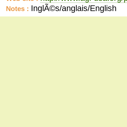
InglÃ©s/anglais/English
Notes :