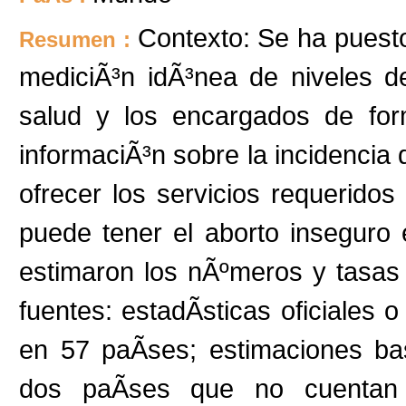
Contexto: Se ha puesto
Resumen :
mediciÃ³n idÃ³nea de niveles d
salud y los encargados de form
informaciÃ³n sobre la incidencia d
ofrecer los servicios requeridos
puede tener el aborto inseguro
estimaron los nÃºmeros y tasas
fuentes: estadÃ­sticas oficiales 
en 57 paÃ­ses; estimaciones b
dos paÃ­ses que no cuentan co