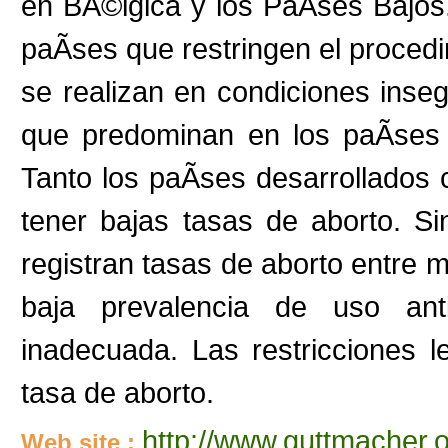
en BÃ©lgica y los PaÃ­ses Bajos.
paÃ­ses que restringen el proced
se realizan en condiciones inse
que predominan en los paÃ­ses 
Tanto los paÃ­ses desarrollados
tener bajas tasas de aborto. S
registran tasas de aborto entre m
baja prevalencia de uso ant
inadecuada. Las restricciones 
tasa de aborto.
http://www.guttmacher.
Web site :