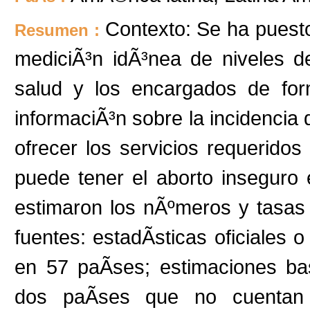
Contexto: Se ha puesto
Resumen :
mediciÃ³n idÃ³nea de niveles d
salud y los encargados de form
informaciÃ³n sobre la incidencia d
ofrecer los servicios requeridos
puede tener el aborto inseguro
estimaron los nÃºmeros y tasas
fuentes: estadÃ­sticas oficiales 
en 57 paÃ­ses; estimaciones b
dos paÃ­ses que no cuentan co