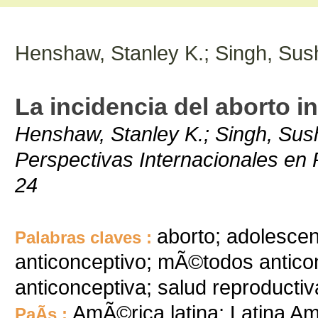
Henshaw, Stanley K.; Singh, Sus
La incidencia del aborto i
Henshaw, Stanley K.; Singh, Sush
Perspectivas Internacionales en P
24
aborto; adolesce
Palabras claves :
anticonceptivo; mÃ©todos anticon
anticonceptiva; salud reproductiv
AmÃ©rica latina; Latina Am
PaÃ­s :