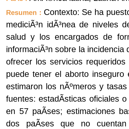
Contexto: Se ha puesto
Resumen :
mediciÃ³n idÃ³nea de niveles d
salud y los encargados de form
informaciÃ³n sobre la incidencia d
ofrecer los servicios requeridos
puede tener el aborto inseguro
estimaron los nÃºmeros y tasas
fuentes: estadÃ­sticas oficiales 
en 57 paÃ­ses; estimaciones b
dos paÃ­ses que no cuentan co