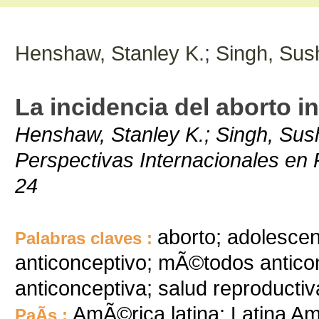
Henshaw, Stanley K.; Singh, Sus
La incidencia del aborto i
Henshaw, Stanley K.; Singh, Sush
Perspectivas Internacionales en P
24
aborto; adolesce
Palabras claves :
anticonceptivo; mÃ©todos anticon
anticonceptiva; salud reproductiv
AmÃ©rica latina; Latina Am
PaÃ­s :