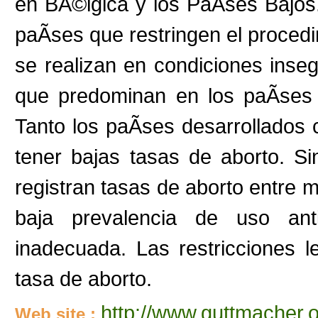
en BÃ©lgica y los PaÃ­ses Bajos.
paÃ­ses que restringen el proced
se realizan en condiciones inse
que predominan en los paÃ­ses 
Tanto los paÃ­ses desarrollados
tener bajas tasas de aborto. S
registran tasas de aborto entre m
baja prevalencia de uso ant
inadecuada. Las restricciones 
tasa de aborto.
http://www.guttmacher.
Web site :