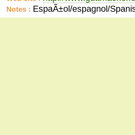
EspaÃ±ol/espagnol/Spani
Notes :