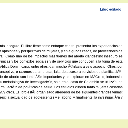
Libro editado
anto inseguro. El libro tiene como enfoque central presentar las experiencias de
as opiniones y perspectivas de mujeres, y en algunos casos, de proveedores de
eral. Como uno de los impactos mas fuertes del aborto clandestino inseguro es
Ã³micas y los contextos sociales y de servicios que conducen a la toma de esta
ºblica Dominicana, entre otros, dan mucho Ã©nfasis a este aspecto. Otros, por
ceptivo, o razones para no usar, falta de acceso a servicios de planificaciÃ³n
nte de aborto son tambiÃ©n importantes y se exploran en MÃ©xico, Indonesia,
su metodologÃ­a de investigaciÃ³n, solo en el caso de Colombia se utilizÃ³ una
rmulaciÃ³n de polÃ­ticas de salud. Los estudios cubren tanto mujeres casadas
, y otros. El libro estÃ¡ organizado alrededor de los siguientes grandes temas:
es; la sexualidad de adolescentes y el aborto; y, finalmente, la investigaciÃ³n y