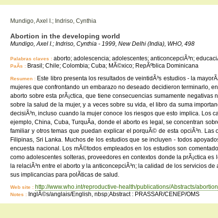
Mundigo, Axel I.; Indriso, Cynthia
Abortion in the developing world
Mundigo, Axel I.; Indriso, Cynthia - 1999, New Delhi (India), WHO, 498
aborto; adolescencia; adolescentes; anticoncepciÃ³n; educaciÃ³n
Palabras claves :
Brasil; Chile; Colombia; Cuba; MÃ©xico; RepÃºblica Dominicana
PaÃ­s :
Este libro presenta los resultados de veintidÃ³s estudios - la mayorÃ
Resumen :
mujeres que confrontando un embarazo no deseado decidieron terminarlo, en l
aborto sobre esta prÃ¡ctica, que tiene consecuencias sumamente negativas no
sobre la salud de la mujer, y a veces sobre su vida, el libro da suma import
decisiÃ³n, incluso cuando la mujer conoce los riesgos que esto implica. Los 
ejemplo, China, Cuba, TurquÃ­a, donde el aborto es legal, se concentran sobre
familiar y otros temas que puedan explicar el porquÃ© de esta opciÃ³n. Las
Filipinas, Sri Lanka. Muchos de los estudios que se incluyen - todos apoyado
encuesta nacional. Los mÃ©todos empleados en los estudios son comentados en
como adolescentes solteras, proveedores en contextos donde la prÃ¡ctica es leg
la relaciÃ³n entre el aborto y la anticoncepciÃ³n; la calidad de los servicios d
sus implicancias para polÃ­ticas de salud.
http://www.who.int/reproductive-health/publications/Abstracts/abortion
Web site :
InglÃ©s/anglais/English, nbsp;Abstract : PRASSAR/CENEP/OMS
Notes :