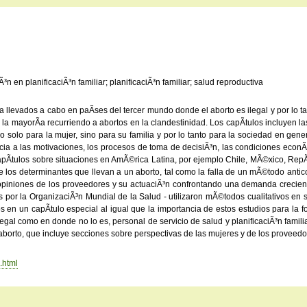
 en planificaciÃ³n familiar; planificaciÃ³n familiar; salud reproductiva
­a llevados a cabo en paÃ­ses del tercer mundo donde el aborto es ilegal y por lo t
a mayorÃ­a recurriendo a abortos en la clandestinidad. Los capÃ­tulos incluyen l
 solo para la mujer, sino para su familia y por lo tanto para la sociedad en gen
ancia a las motivaciones, los procesos de toma de decisiÃ³n, las condiciones econ
capÃ­tulos sobre situaciones en AmÃ©rica Latina, por ejemplo Chile, MÃ©xico, RepÃ
 los determinantes que llevan a un aborto, tal como la falla de un mÃ©todo anticon
 opiniones de los proveedores y su actuaciÃ³n confrontando una demanda crecie
s por la OrganizaciÃ³n Mundial de la Salud - utilizaron mÃ©todos cualitativos en 
 un capÃ­tulo especial al igual que la importancia de estos estudios para la fo
al como en donde no lo es, personal de servicio de salud y planificaciÃ³n familiar
e aborto, que incluye secciones sobre perspectivas de las mujeres y de los proveedor
.html