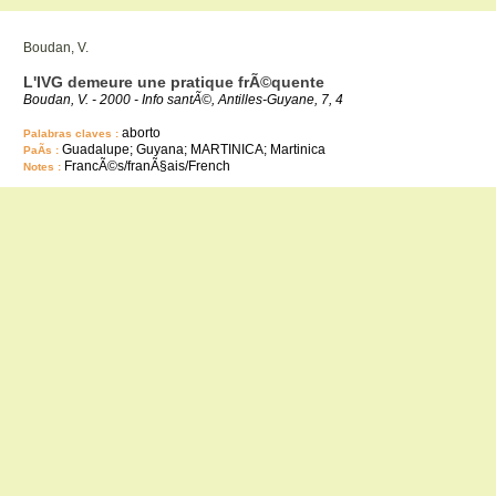
Boudan, V.
L'IVG demeure une pratique frÃ©quente
Boudan, V. - 2000 - Info santÃ©, Antilles-Guyane, 7, 4
aborto
Palabras claves :
Guadalupe; Guyana; MARTINICA; Martinica
PaÃ­s :
FrancÃ©s/franÃ§ais/French
Notes :