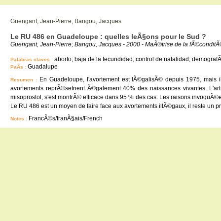
Guengant, Jean-Pierre; Bangou, Jacques
Le RU 486 en Guadeloupe : quelles leÃ§ons pour le Sud ?
Guengant, Jean-Pierre; Bangou, Jacques - 2000 - MaÃ®trise de la fÃ©conditÃ©
aborto; baja de la fecundidad; control de natalidad; demografÃ
Palabras claves :
Guadalupe
PaÃ­s :
En Guadeloupe, l'avortement est lÃ©galisÃ© depuis 1975, mais i
Resumen :
avortements reprÃ©setnent Ã©galement 40% des naissances vivantes. L'arti
misoprostol, s'est montrÃ© efficace dans 95 % des cas. Les raisons invoquÃ©e
Le RU 486 est un moyen de faire face aux avortements illÃ©gaux, il reste un p
FrancÃ©s/franÃ§ais/French
Notes :