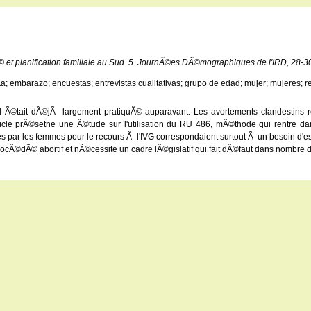
 et planification familiale au Sud. 5. JournÃ©es DÃ©mographiques de l'IRD, 28-3
­a; embarazo; encuestas; entrevistas cualitativas; grupo de edad; mujer; mujeres; r
l Ã©tait dÃ©jÃ largement pratiquÃ© auparavant. Les avortements clandestins r
cle prÃ©setne une Ã©tude sur l'utilisation du RU 486, mÃ©thode qui rentre da
s par les femmes pour le recours Ã l'IVG correspondaient surtout Ã un besoin d'es
rocÃ©dÃ© abortif et nÃ©cessite un cadre lÃ©gislatif qui fait dÃ©faut dans nombre 