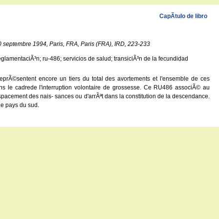
CapÃ­tulo de libro
0 septembre 1994, Paris, FRA, Paris (FRA), IRD, 223-233
eglamentaciÃ³n; ru-486; servicios de salud; transiciÃ³n de la fecundidad
eprÃ©sentent encore un tiers du total des avortements et l'ensemble de ces
ns le cadrede l'interruption volontaire de grossesse. Ce RU486 associÃ© au
pacement des nais- sances ou d'arrÃªt dans la constitution de la descendance.
de pays du sud.