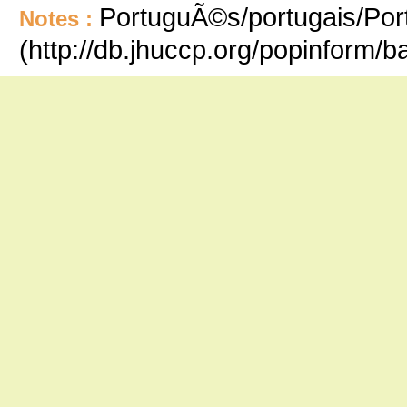
PortuguÃ©s/portugais/Port
Notes :
(http://db.jhuccp.org/popinform/b