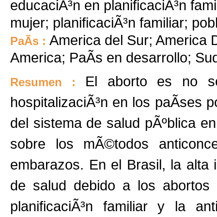
educaciÃ³n en planificaciÃ³n fami
mujer; planificaciÃ³n familiar; po
America del Sur; America De
PaÃ­s :
America; PaÃ­s en desarrollo; S
El aborto es no 
Resumen :
hospitalizaciÃ³n en los paÃ­ses p
del sistema de salud pÃºblica en 
sobre los mÃ©todos anticonce
embarazos. En el Brasil, la alta i
de salud debido a los abortos r
planificaciÃ³n familiar y la a