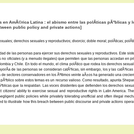
 en AmÃ©rica Latina : el abismo entre las polÃ­ticas pÃºblicas y
tween public policy and private actions]
les; derechos sexuales y reproductivos; divorcio; doble moral; polÃ­ticas; polÃ­tic
idad de las personas para ejercer sus derechos sexuales y reproductivos. Este sist
smos no oficiales (y a menudo ilegales) que permiten que las personas accedan en 
olombia y Chile. En todo el mundo, el clima polÃ­tico que rodea los derechos sexu
 mayorÃ­a de las personas se consideran catÃ³licas, sin embargo, los y las catÃ³lic
 de sectores conservadores en los Ãºltimos veinte aÃ±os ha generado una creciente r
o pÃºblico sobre estos temas es un recurso valioso. Como resultado, apunta Shepar
pÃºblicas que la respaldan. Las voces disidentes que defienden los derechos sexua
ct citizens' ability to exercise sexual and reproductive rights in Latin America. T
gligent public policies while privately tolerating unofficial and often illegal m
ed to illustrate how this breach between public discourse and private actions operat