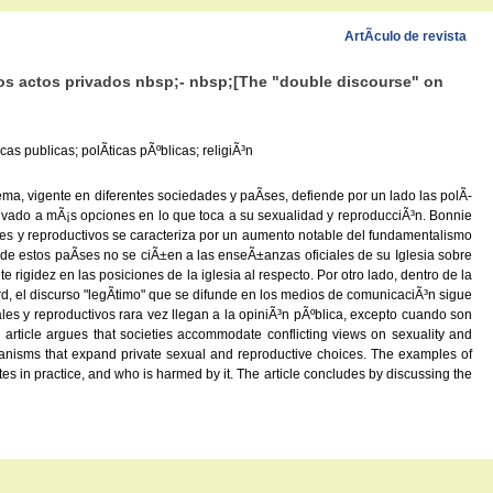
ArtÃ­culo de revista
 los actos privados nbsp;- nbsp;[The "double discourse" on
as publicas; polÃ­ticas pÃºblicas; religiÃ³n
ema, vigente en diferentes sociedades y paÃ­ses, defiende por un lado las polÃ­
privado a mÃ¡s opciones en lo que toca a su sexualidad y reproducciÃ³n. Bonnie
ales y reproductivos se caracteriza por un aumento notable del fundamentalismo
as de estos paÃ­ses no se ciÃ±en a las enseÃ±anzas oficiales de su Iglesia sobre
igidez en las posiciones de la iglesia al respecto. Por otro lado, dentro de la
d, el discurso "legÃ­timo" que se difunde en los medios de comunicaciÃ³n sigue
les y reproductivos rara vez llegan a la opiniÃ³n pÃºblica, excepto cuando son
he article argues that societies accommodate conflicting views on sexuality and
echanisms that expand private sexual and reproductive choices. The examples of
es in practice, and who is harmed by it. The article concludes by discussing the