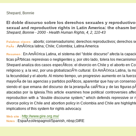
Shepard, Bonnie
El doble discurso sobre los derechos sexuales y reproductivos
sexual and reproductive rights in Latin America: the chasm be
Shepard, Bonnie - 2000 - Health Human Rights, 4, 2, 110-43
aborto; conservadurismo; derechos reproductivos; derechos sexua
Palabras claves :
AmÃ©rica latina; Chile; Colombia; Latina America
PaÃ­s :
En AmÃ©rica Latina, el sistema del "doble discurso" afecta la capac
Resumen :
ticas pÃºblicas represivas o negligentes y, por otro lado, tolera los mecani
Shepard analiza dos casos especÃ­ficos: el divorcio en Chile y el aborto en C
religioso y, a la vez, por una globalizaciÃ³n cultural. En AmÃ©rica Latina, la
la fecundidad y el aborto. Al mismo tiempo, un progresivo aumento en la fuerza
mayorÃ­a de las agencias y partidos polÃ­ticos, aparentar que hay un consens
siendo el que emana del discurso de la jerarquÃ­a catÃ³lica y de las figuras 
atacadas por la Iglesia.This article examines how political controversies affe
reproduction with a "double discourse system," which defends repressive or ne
divorce policy in Chile and abortion policy in Colombia and Chile are highlight
implications of this system for rights advocacy.
http://www.gire.org.mx/
Web site :
EspaÃ±ol/espagnol/Spanish, nbsp;GIRE
Notes :