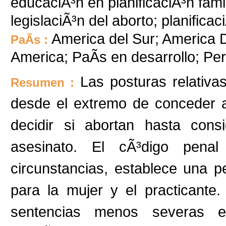
educaciÃ³n en planificaciÃ³n famil
legislaciÃ³n del aborto; planificac
America del Sur; America D
PaÃ­s :
America; PaÃ­s en desarrollo; P
Las posturas relativa
Resumen :
desde el extremo de conceder a
decidir si abortan hasta cons
asesinato. El cÃ³digo pena
circunstancias, establece una
para la mujer y el practicante
sentencias menos severas e