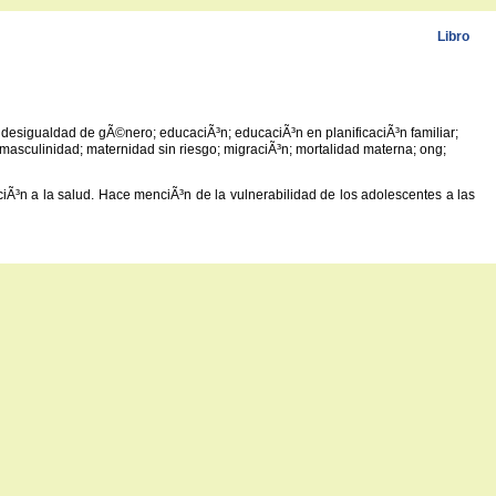
Libro
desigualdad de gÃ©nero; educaciÃ³n; educaciÃ³n en planificaciÃ³n familiar;
asculinidad; maternidad sin riesgo; migraciÃ³n; mortalidad materna; ong;
nciÃ³n a la salud. Hace menciÃ³n de la vulnerabilidad de los adolescentes a las