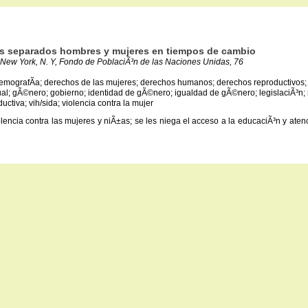
dos separados hombres y mujeres en tiempos de cambio
New York, N. Y, Fondo de PoblaciÃ³n de las Naciones Unidas, 76
demografÃ­a; derechos de las mujeres; derechos humanos; derechos reproductivos; 
; gÃ©nero; gobierno; identidad de gÃ©nero; igualdad de gÃ©nero; legislaciÃ³n; m
ctiva; vih/sida; violencia contra la mujer
iolencia contra las mujeres y niÃ±as; se les niega el acceso a la educaciÃ³n y ate