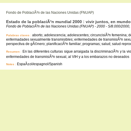
Fondo de PoblaciÃ³n de las Naciones Unidas (FNUAP)
Estado de la poblaciÃ³n mundial 2000 : vivir juntos, en mun
Fondo de PoblaciÃ³n de las Naciones Unidas (FNUAP) - 2000 - S/8.000/2000, 
aborto; adolescencia; adolescentes; circuncisiÃ³n femenina; 
Palabras claves :
enfermadades sexualmente transmisibles; enfermedades de transmisiÃ³n sexual
perspectiva de gÃ©nero; planificaciÃ³n familiar; programas; salud; salud reprodu
En las diferentes culturas sigue arraigada la discriminaciÃ³n y la v
Resumen :
enfermedades de transmisiÃ³n sexual, al VIH y a los embarazos no deseados
EspaÃ±ol/espagnol/Spanish
Notes :