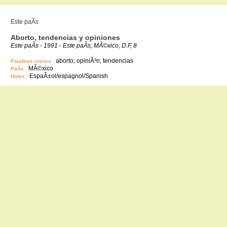
Este paÃ­s
Aborto, tendencias y opiniones
Este paÃ­s - 1991 - Este paÃ­s, MÃ©xico, D.F, 8
aborto; opiniÃ³n; tendencias
Palabras claves :
MÃ©xico
PaÃ­s :
EspaÃ±ol/espagnol/Spanish
Notes :