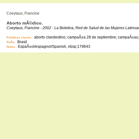
Coeytaux, Francine
Aborto mÃ©dico.
Coeytaux, Francine - 2002 - La Boletina, Red de Salud de las Mujeres Latino
aborto clandestino; campaÃ±a 28 de septiembre; campaÃ±as;
Palabras claves :
Brasil
PaÃ­s :
EspaÃ±ol/espagnol/Spanish, nbsp;179643
Notes :