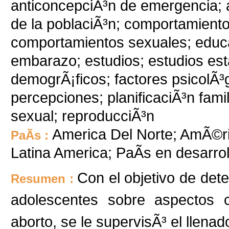
anticoncepciÃ³n de emergencia; a
de la poblaciÃ³n; comportamient
comportamientos sexuales; educac
embarazo; estudios; estudios esta
demogrÃ¡ficos; factores psicolÃ³
percepciones; planificaciÃ³n famil
sexual; reproducciÃ³n
America Del Norte; AmÃ©ric
PaÃ­s :
Latina America; PaÃ­s en desarrol
Con el objetivo de det
Resumen :
adolescentes sobre aspectos c
aborto, se le supervisÃ³ el llena