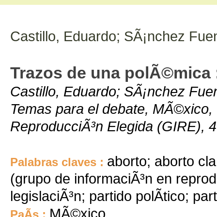
Castillo, Eduardo; SÃ¡nchez Fuen
Trazos de una polÃ©mica :
Castillo, Eduardo; SÃ¡nchez Fuen
Temas para el debate, MÃ©xico,
ReproducciÃ³n Elegida (GIRE), 47
aborto; aborto cl
Palabras claves :
(grupo de informaciÃ³n en reprodu
legislaciÃ³n; partido polÃ­tico; par
MÃ©xico
PaÃ­s :