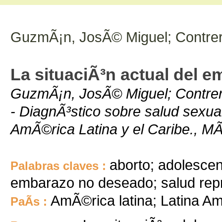
GuzmÃ¡n, JosÃ© Miguel; Contrer
La situaciÃ³n actual del e
GuzmÃ¡n, JosÃ© Miguel; Contrer
- DiagnÃ³stico sobre salud sexua
AmÃ©rica Latina y el Caribe., 
aborto; adolesce
Palabras claves :
embarazo no deseado; salud repr
AmÃ©rica latina; Latina A
PaÃ­s :