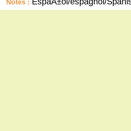
EspaÃ±ol/espagnol/Spani
Notes :