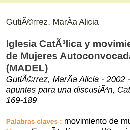
GutiÃ©rrez, MarÃ­a Alicia
Iglesia CatÃ³lica y movimi
de Mujeres Autoconvocada
(MADEL)
GutiÃ©rrez, MarÃ­a Alicia - 2002 
apuntes para una discusiÃ³n, Cat
169-189
movimiento de mu
Palabras claves :