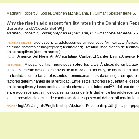
Magnani, Robert J.; Sosler, Stephen M.; McCann, H. Gilman; Speizer, Ilene S.
Why the rise in adolescent fertility rates in the Dominican R
durante la dÃ©cada del 90]
Magnani, Robert J.; Sosler, Stephen M.; McCann, H. Gilman; Speizer, Ilene S. 
adolescencia; adolescentes; anticoncepciÃ³n; caracterÃ­sticas 
Palabras claves :
de edad; factores demogrÃ¡ficos; fecundidad; juventud; mediciones de fecundida
anticonceptivos (determinantes)
America Del Norte; AmÃ©rica latina; Caribe; El Caribe; Latina America;
PaÃ­s :
A pesar de las inquietudes sobre los altos Ã­ndices de embarazo
Resumen :
sustancialmente desde comienzos de la dÃ©cada del 80 y, de hecho, han aumen
en fertilidad entre las adolescentes dominicanas. Los datos sugieren que e
factores determinantes de la fertilidad. Entre estos factores se cuentan el d
anticonceptivos y tasas pertinazmente elevadas de interrupciÃ³n del uso de an
entre adolescentes, sin los cuales las tasas de fertilidad entre las adolesce
la alta prevalencia actual de conductas de riesgo sexual deben influenciar las 
InglÃ©s/anglais/English, nbsp;Abstract : Popline (http://db.jhuccp.org/p
Notes :