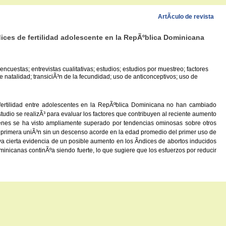
ArtÃ­culo de revista
dices de fertilidad adolescente en la RepÃºblica Dominicana
ncuestas; entrevistas cualitativas; estudios; estudios por muestreo; factores
e natalidad; transiciÃ³n de la fecundidad; uso de anticonceptivos; uso de
 fertilidad entre adolescentes en la RepÃºblica Dominicana no han cambiado
io se realizÃ³ para evaluar los factores que contribuyen al reciente aumento
³venes se ha visto ampliamente superado por tendencias ominosas sobre otros
 o primera uniÃ³n sin un descenso acorde en la edad promedio del primer uso de
va cierta evidencia de un posible aumento en los Ã­ndices de abortos inducidos
minicanas continÃºa siendo fuerte, lo que sugiere que los esfuerzos por reducir