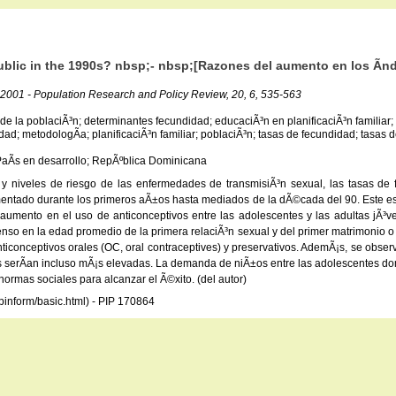
epublic in the 1990s? nbsp;- nbsp;[Razones del aumento en los Ã­n
- 2001 - Population Research and Policy Review, 20, 6, 535-563
de la poblaciÃ³n; determinantes fecundidad; educaciÃ³n en planificaciÃ³n familiar; e
d; metodologÃ­a; planificaciÃ³n familiar; poblaciÃ³n; tasas de fecundidad; tasas d
 PaÃ­s en desarrollo; RepÃºblica Dominicana
 y niveles de riesgo de las enfermedades de transmisiÃ³n sexual, las tasas de
tado durante los primeros aÃ±os hasta mediados de la dÃ©cada del 90. Este estud
l aumento en el uso de anticonceptivos entre las adolescentes y las adultas jÃ
escenso en la edad promedio de la primera relaciÃ³n sexual y del primer matrimonio
ticonceptivos orales (OC, oral contraceptives) y preservativos. AdemÃ¡s, se obser
ntes serÃ­an incluso mÃ¡s elevadas. La demanda de niÃ±os entre las adolescentes do
normas sociales para alcanzar el Ã©xito. (del autor)
opinform/basic.html) - PIP 170864