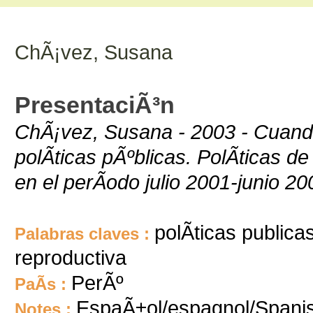
ChÃ¡vez, Susana
PresentaciÃ³n
ChÃ¡vez, Susana - 2003 - Cuand
polÃ­ticas pÃºblicas. PolÃ­ticas d
en el perÃ­odo julio 2001-junio 20
polÃ­ticas publica
Palabras claves :
reproductiva
PerÃº
PaÃ­s :
EspaÃ±ol/espagnol/Spani
Notes :