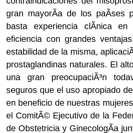
contraindicaciones del misopros
gran mayorÃ­a de los paÃ­ses p
basta experiencia clÃ­nica e
eficiencia con grandes ventaja
estabilidad de la misma, aplicac
prostaglandinas naturales. El al
una gran preocupaciÃ³n todav
seguros que el uso apropiado de
en beneficio de nuestras mujere
el ComitÃ© Ejecutivo de la Fed
de Obstetricia y GinecologÃ­a j