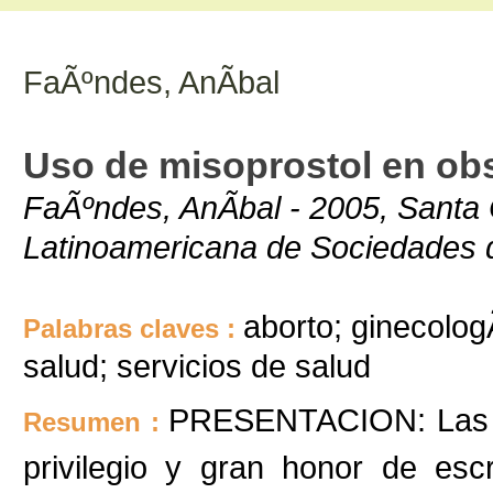
FaÃºndes, AnÃ­bal
Uso de misoprostol en obst
FaÃºndes, AnÃ­bal - 2005, Santa 
Latinoamericana de Sociedades d
aborto; ginecologÃ
Palabras claves :
salud; servicios de salud
PRESENTACION: Las ci
Resumen :
privilegio y gran honor de esc