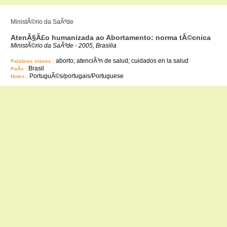
MinistÃ©rio da SaÃºde
AtenÃ§Ã£o humanizada ao Abortamento: norma tÃ©cnica
MinistÃ©rio da SaÃºde - 2005, Brasilia
aborto; atenciÃ³n de salud; cuidados en la salud
Palabras claves :
Brasil
PaÃ­s :
PortuguÃ©s/portugais/Portuguese
Notes :