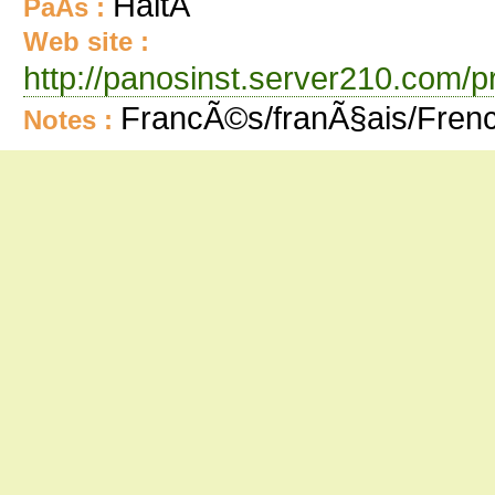
HaitÃ­
PaÃ­s :
Web site :
http://panosinst.server210.com/p
FrancÃ©s/franÃ§ais/Fren
Notes :