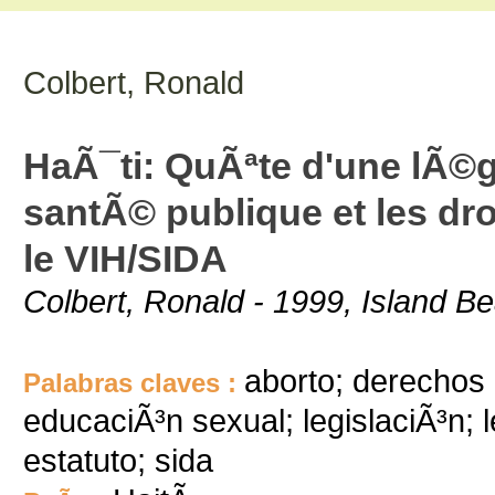
Colbert, Ronald
HaÃ¯ti: QuÃªte d'une lÃ©g
santÃ© publique et les dr
le VIH/SIDA
Colbert, Ronald - 1999, Island Be
aborto; derechos 
Palabras claves :
educaciÃ³n sexual; legislaciÃ³n; l
estatuto; sida