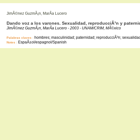
JimÃ©nez GuzmÃ¡n, MarÃ­a Lucero
Dando voz a los varones. Sexualidad, reproducciÃ³n y pater
JimÃ©nez GuzmÃ¡n, MarÃ­a Lucero - 2003 - UNAM/CRIM, MÃ©xico
hombres; masculinidad; paternidad; reproducciÃ³n; sexualida
Palabras claves :
EspaÃ±ol/espagnol/Spanish
Notes :