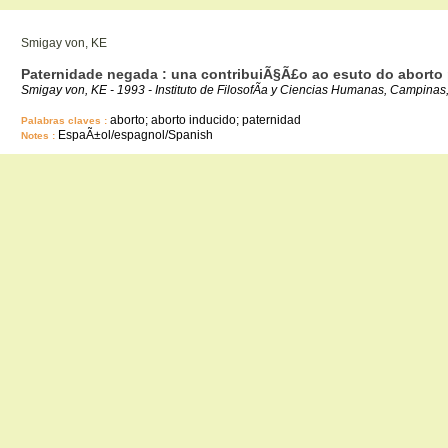
Smigay von, KE
Paternidade negada : una contribuiÃ§Ã£o ao esuto do aborto
Smigay von, KE - 1993 - Instituto de FilosofÃ­a y Ciencias Humanas, Campina
aborto; aborto inducido; paternidad
Palabras claves :
EspaÃ±ol/espagnol/Spanish
Notes :