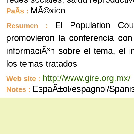
MÃ©xico
PaÃ­s :
El Population Cou
Resumen :
promovieron la conferencia con
informaciÃ³n sobre el tema, el
los temas tratados
http://www.gire.org.mx/
Web site :
EspaÃ±ol/espagnol/Spani
Notes :