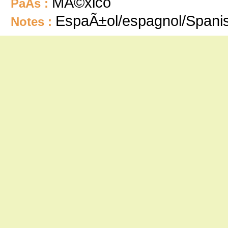
MÃ©xico
PaÃ­s :
EspaÃ±ol/espagnol/Spani
Notes :