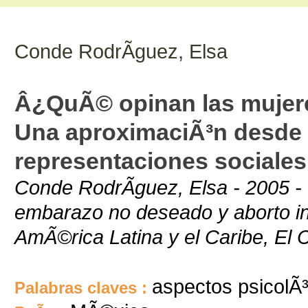
Conde RodrÃ­guez, Elsa
Â¿QuÃ© opinan las mujere
Una aproximaciÃ³n desde l
representaciones sociales
Conde RodrÃ­guez, Elsa - 2005 - 
embarazo no deseado y aborto in
AmÃ©rica Latina y el Caribe, El
aspectos psicolÃ³
Palabras claves :