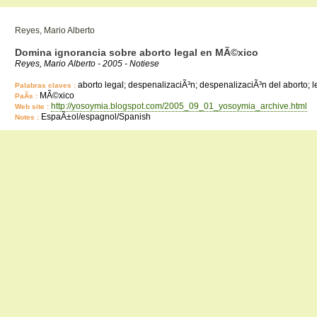
Reyes, Mario Alberto
Domina ignorancia sobre aborto legal en MÃ©xico
Reyes, Mario Alberto - 2005 - Notiese
aborto legal; despenalizaciÃ³n; despenalizaciÃ³n del aborto; le
Palabras claves :
MÃ©xico
PaÃ­s :
http://yosoymia.blogspot.com/2005_09_01_yosoymia_archive.html
Web site :
EspaÃ±ol/espagnol/Spanish
Notes :