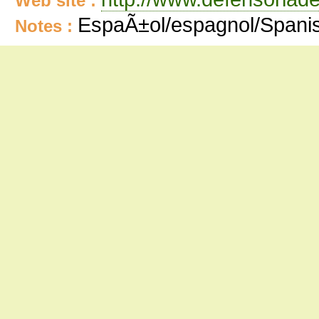
Web site :
EspaÃ±ol/espagnol/Spani
Notes :