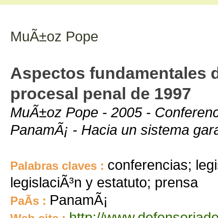
MuÃ±oz Pope
Aspectos fundamentales d
procesal penal de 1997
MuÃ±oz Pope - 2005 - Conferenci
PanamÃ¡ - Hacia un sistema gara
conferencias; legi
Palabras claves :
legislaciÃ³n y estatuto; prensa
PanamÃ¡
PaÃ­s :
http://www.defensoriad